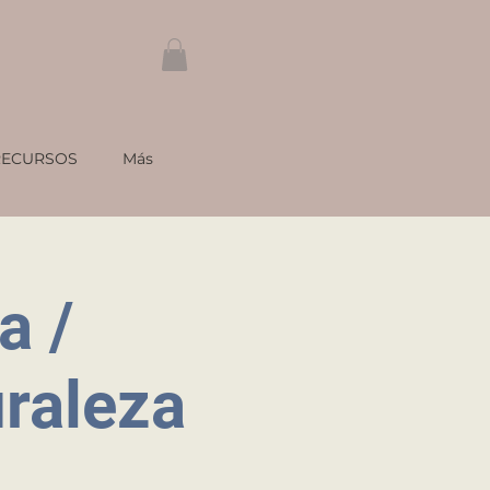
RECURSOS
Más
a /
uraleza