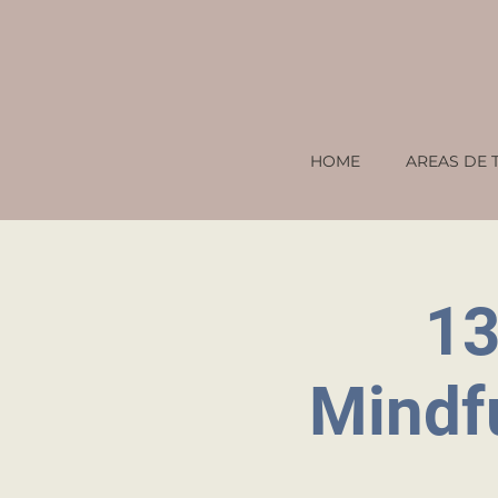
HOME
AREAS DE 
13
Mindfu