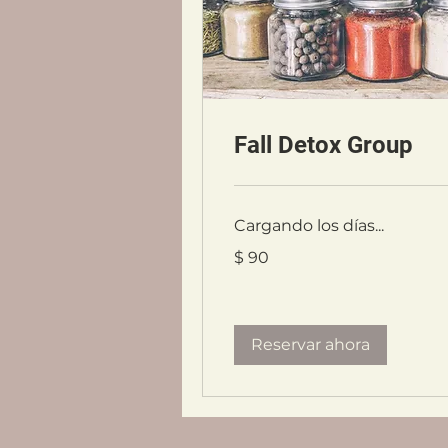
Fall Detox Group
Cargando los días...
90
$ 90
pesos
argentinos
Reservar ahora