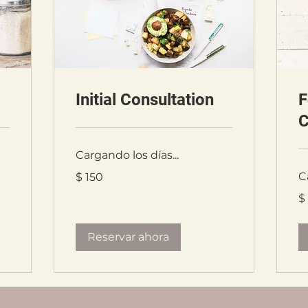
Initial Consultation
F
C
Cargando los días...
150
C
$ 150
pesos
argentinos
10
$
pe
ar
Reservar ahora